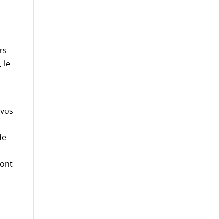
ors
 le
 vos
de
sont