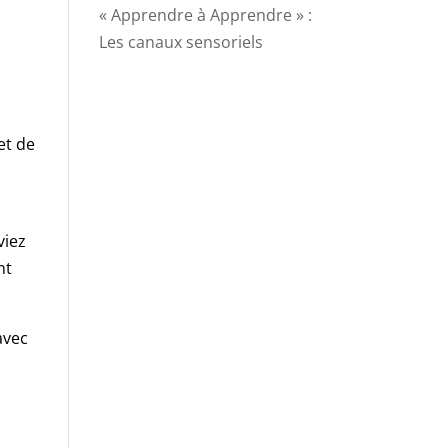
« Apprendre à Apprendre » :
Les canaux sensoriels
et de
viez
nt
avec