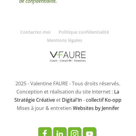
de confidentialité
.
p
v
i
Contactez-moi
Politique confidentialité
d
Mentions légales
e
.
2025 - Valentine FAURE - Tous droits réservés.
Conception et réalisation du site Internet :
La
Stratégie Créative
et
Digital'In
-
collectif Ko-opp
Mises à jour & entretien
Websites by Jennifer