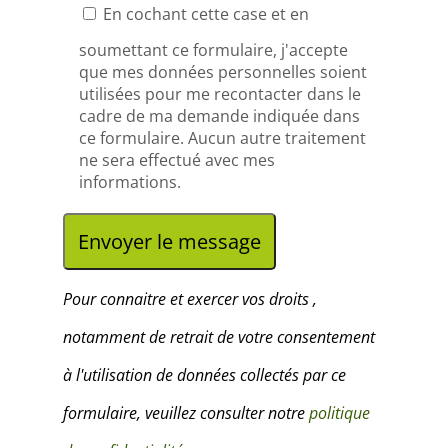
a
En cochant cette case et en
i
soumettant ce formulaire, j'accepte
que mes données personnelles soient
s
utilisées pour me recontacter dans le
cadre de ma demande indiquée dans
s
ce formulaire. Aucun autre traitement
e
ne sera effectué avec mes
informations.
r
c
e
Pour connaitre et exercer vos droits ,
c
notamment de retrait de votre consentement
h
à l'utilisation de données collectés par ce
a
formulaire, veuillez consulter notre
politique
m