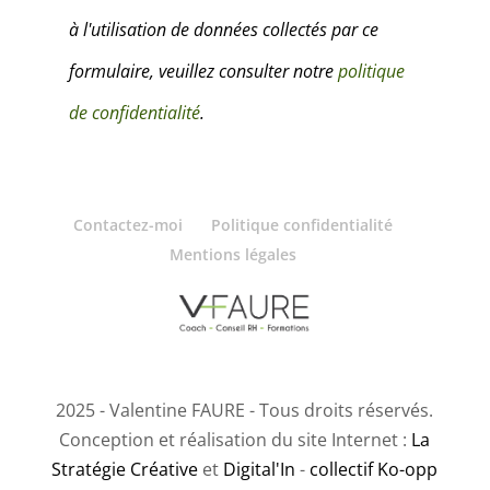
à l'utilisation de données collectés par ce
a
formulaire, veuillez consulter notre
politique
m
de confidentialité
.
p
v
i
Contactez-moi
Politique confidentialité
d
Mentions légales
e
.
2025 - Valentine FAURE - Tous droits réservés.
Conception et réalisation du site Internet :
La
Stratégie Créative
et
Digital'In
-
collectif Ko-opp