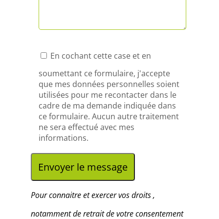
z
l
a
En cochant cette case et en
i
soumettant ce formulaire, j'accepte
que mes données personnelles soient
s
utilisées pour me recontacter dans le
cadre de ma demande indiquée dans
s
ce formulaire. Aucun autre traitement
e
ne sera effectué avec mes
informations.
r
c
e
Pour connaitre et exercer vos droits ,
c
notamment de retrait de votre consentement
h