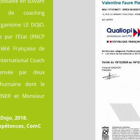
globalité en suivant
te de coaching
organisme LE DOJO.
e par l’Etat (RNCP
ciété Française de
International Coach
spensée par deux
n humaine dont le
RNER et Monsieur
Dojo, 2018.
ompétences, ComC