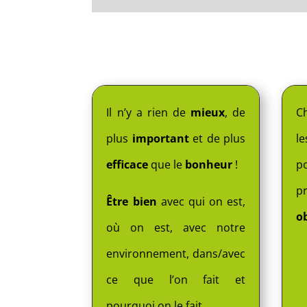
Il n’y a rien de
mieux
, de
C
plus
important
et de plus
le
efficace
que le
bonheur
!
p
p
Être bien
avec qui on est,
ob
où on est, avec notre
environnement, dans/avec
ce que l’on fait et
pourquoi on le fait, …