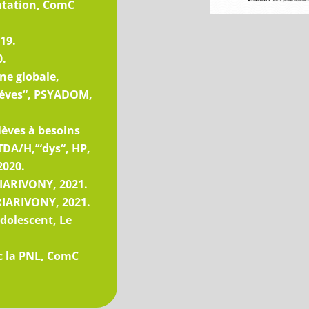
entation, ComC
19.
0.
ne globale,
éléves“, PSYADOM,
lèves à besoins
TDA/H,’“dys“, HP,
2020.
RIARIVONY, 2021.
RIARIVONY, 2021.
dolescent, Le
c la PNL, ComC