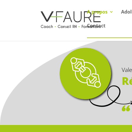
A propos
Adol
Contact
Vale
R