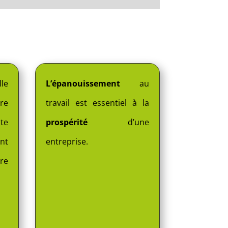
le
L’épanouissement
au
re
travail est essentiel à la
ite
prospérité
d’une
nt
entreprise.
re