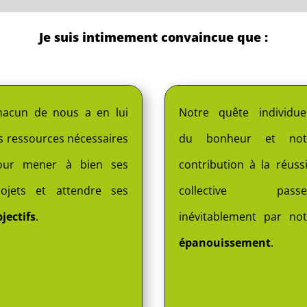
Je suis intimement convaincue que :
hacun de nous a en lui
Notre quête individuel
s ressources nécessaires
du bonheur et not
our mener à bien ses
contribution à la réuss
rojets et attendre ses
collective passe
jectifs
.
inévitablement par not
épanouissement
.