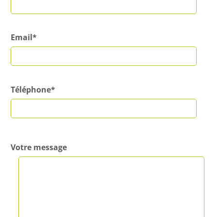
Email*
Téléphone*
V
Votre message
e
u
i
l