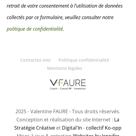
retrait de votre consentement à l'utilisation de données
c
collectés par ce formulaire, veuillez consulter notre
h
politique de confidentialité
.
a
m
p
Contactez-moi
Politique confidentialité
v
Mentions légales
i
d
e
2025 - Valentine FAURE - Tous droits réservés.
.
Conception et réalisation du site Internet :
La
Stratégie Créative
et
Digital'In
-
collectif Ko-opp