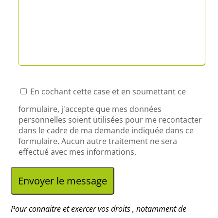
l
e
z
l
a
En cochant cette case et en soumettant ce
i
formulaire, j'accepte que mes données
personnelles soient utilisées pour me recontacter
s
dans le cadre de ma demande indiquée dans ce
formulaire. Aucun autre traitement ne sera
s
effectué avec mes informations.
e
r
c
Pour connaitre et exercer vos droits , notamment de
e