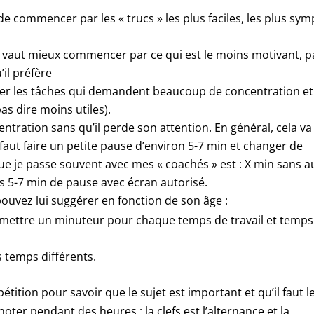
r de commencer par les « trucs » les plus faciles, les plus sym
» il vaut mieux commencer par ce qui est le moins motivant, p
’il préfère
lterner les tâches qui demandent beaucoup de concentration e
as dire moins utiles).
tration sans qu’il perde son attention. En général, cela va
l faut faire un petite pause d’environ 5-7 min et changer de
que je passe souvent avec mes « coachés » est : X min sans 
 5-7 min de pause avec écran autorisé.
 pouvez lui suggérer en fonction de son âge :
 mettre un minuteur pour chaque temps de travail et temps
s temps différents.
tition pour savoir que le sujet est important et qu’il faut l
hoter pendant des heures ; la clefs est l’alternance et la