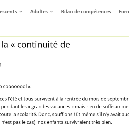
escents
Adultes
Bilan de compétences
For
 la « continuité de
g
ep coooooool ».
s l’été et tous survivent à la rentrée du mois de septembr
 » pendant les « grandes vacances » mais rien de suffisamme
ute la scolarité. Donc, soufflons ! Et même s’il n’y avait a
 n’est pas le cas), nos enfants survivraient très bien.