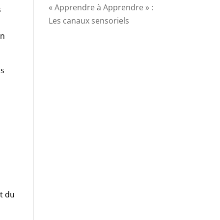
« Apprendre à Apprendre » :
s
Les canaux sensoriels
en
us
ôt du