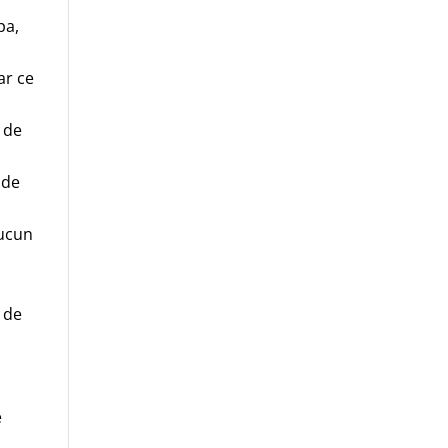
pa,
ar ce
t de
 de
aucun
 de
e