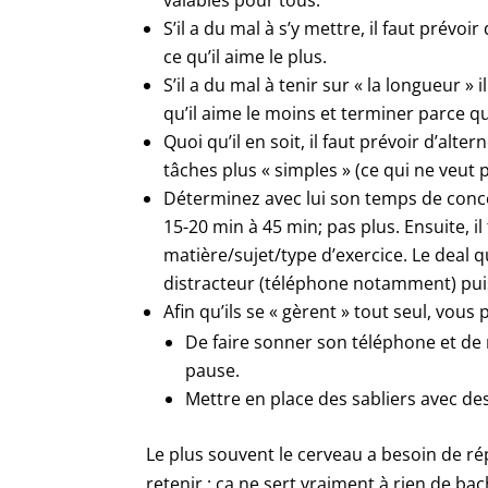
valables pour tous.
S’il a du mal à s’y mettre, il faut prévoi
ce qu’il aime le plus.
S’il a du mal à tenir sur « la longueur 
qu’il aime le moins et terminer parce qu
Quoi qu’il en soit, il faut prévoir d’a
tâches plus « simples » (ce qui ne veut p
Déterminez avec lui son temps de concen
15-20 min à 45 min; pas plus. Ensuite, i
matière/sujet/type d’exercice. Le deal 
distracteur (téléphone notamment) puis
Afin qu’ils se « gèrent » tout seul, vous
De faire sonner son téléphone et de
pause.
Mettre en place des sabliers avec de
Le plus souvent le cerveau a besoin de répé
retenir ; ça ne sert vraiment à rien de bac