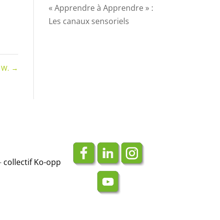
« Apprendre à Apprendre » :
Les canaux sensoriels
e W.
→
-
collectif Ko-opp