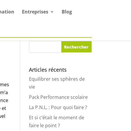
mation
Entreprises
Blog
Articles récents
Equilibrer ses sphères de
e mes
vie
 m’a
Pack Performance scolaire
ance
La P.N.L. : Pour quoi faire ?
 et
vel
Et si c’était le moment de
faire le point ?