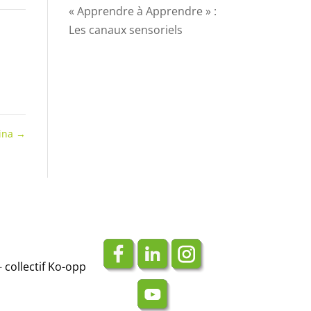
« Apprendre à Apprendre » :
Les canaux sensoriels
ina
→
-
collectif Ko-opp