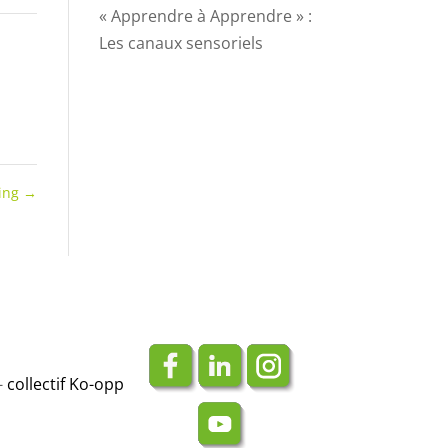
« Apprendre à Apprendre » :
Les canaux sensoriels
ing
→
-
collectif Ko-opp