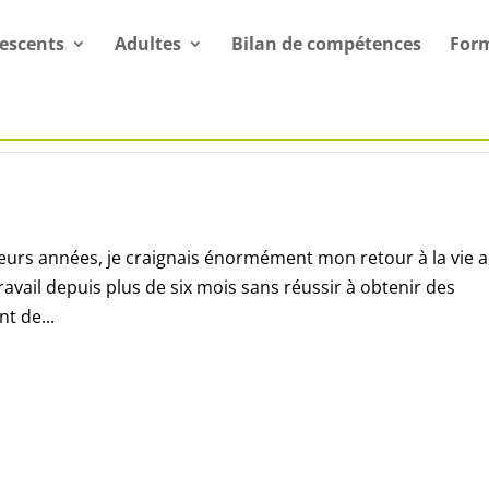
escents
Adultes
Bilan de compétences
For
eurs années, je craignais énormément mon retour à la vie a
avail depuis plus de six mois sans réussir à obtenir des
t de...