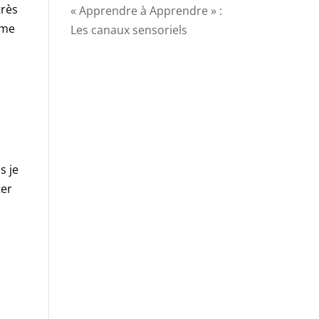
très
« Apprendre à Apprendre » :
mme
Les canaux sensoriels
s je
ter